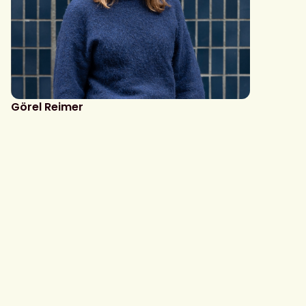
Görel Reimer
Styrelseledamot
gorel.reimer@svbib.se