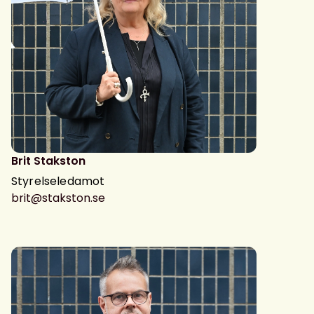
Brit Stakston
Styrelseledamot
brit@stakston.se