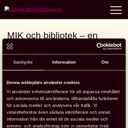
Home
MIK och bibliotek – en
lägesrapport
Samtycke
Information
Om
Biblioteken är centrala aktörer för ökad medie- och
informationskunnighet, MIK.
Denna webbplats använder cookies
Vi använder enhetsidentifierare för att anpassa innehållet
Här presenteras genom tre exempel från Karlstad,
och annonserna till användarna, tillhandahålla funktioner
Sundsvall och Stockholm hur bibliotekarier inom olika
för sociala medier och analysera vår trafik. Vi
typer av bibliotek stärker MIK hos sina användare. Tankar
vidarebefordrar även sådana identifierare och annan
kring biblioteken och MIK ges också av två kunniga
information från din enhet till de sociala medier och
veteraner inom området, Ann Wiklund och Marika Alneng.
annons- och analysföretag som vi samarbetar med.