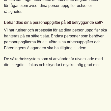
förfrågan som avser dina personuppgifter och/eller
rättigheter.
Behandlas dina personuppgifter på ett betryggande sätt?
Vi har rutiner och arbetssätt för att dina personuppgifter ska
hanteras på ett säkert sätt. Endast personer som behöver
personuppgifterna för att utföra sina arbetsuppgifter och
Föreningens åtaganden ska ha tillgång till dem.
De säkerhetssystem som vi använder är utvecklade med
din integritet i fokus och skyddar i mycket hög grad mot
intrång, förstöring samt andra incidenter som kan innebära
en risk för din integritet. Vi har avtal med våra IT-
leverantörer rörande IT-säkerhet för att säkerställa att dina
personuppgifter behandlas säkert.
När lämnar vi ut dina personuppgifter?
Vi överför inte personuppgifter till tredje part i andra fall än